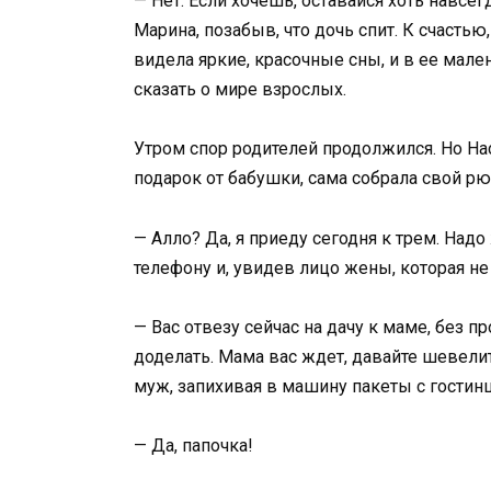
— Нет. Если хочешь, оставайся хоть навсег
Марина, позабыв, что дочь спит. К счасть
видела яркие, красочные сны, и в ее мале
сказать о мире взрослых.
Утром спор родителей продолжился. Но Нас
подарок от бабушки, сама собрала свой рюк
— Алло? Да, я приеду сегодня к трем. Надо
телефону и, увидев лицо жены, которая не
— Вас отвезу сейчас на дачу к маме, без пр
доделать. Мама вас ждет, давайте шевели
муж, запихивая в машину пакеты с гостин
— Да, папочка!