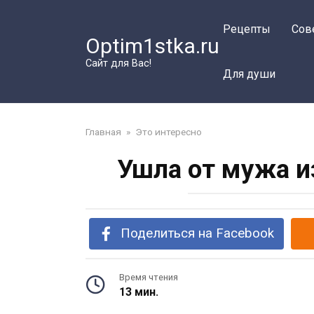
Перейти
к
Рецепты
Сов
Optim1stka.ru
контенту
Сайт для Вас!
Для души
Главная
»
Это интересно
Ушла от мужа и
Поделиться на Facebook
Время чтения
13 мин.