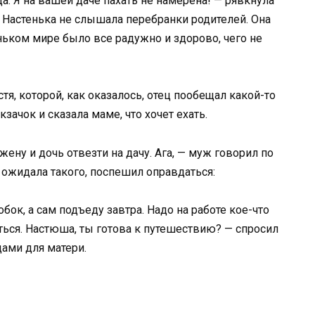
да. Я на вашей даче пахать не намерена! — рявкнула
ю, Настенька не слышала перебранки родителей. Она
ньком мире было все радужно и здорово, чего не
тя, которой, как оказалось, отец пообещал какой-то
зачок и сказала маме, что хочет ехать.
 жену и дочь отвезти на дачу. Ага, — муж говорил по
 ожидала такого, поспешил оправдаться:
обок, а сам подъеду завтра. Надо на работе кое-что
ться. Настюша, ты готова к путешествию? — спросил
цами для матери.