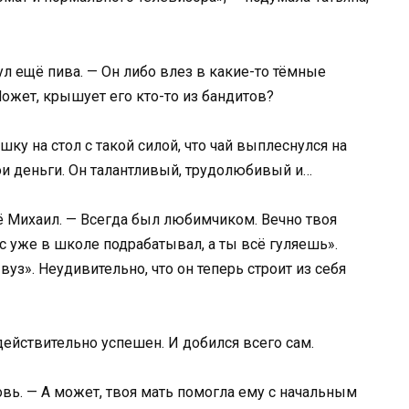
л ещё пива. — Он либо влез в какие-то тёмные
ожет, крышует его кто-то из бандитов?
шку на стол с такой силой, что чай выплеснулся на
ои деньги. Он талантливый, трудолюбивый и…
ё Михаил. — Всегда был любимчиком. Вечно твоя
ис уже в школе подрабатывал, а ты всё гуляешь».
уз». Неудивительно, что он теперь строит из себя
 действительно успешен. И добился всего сам.
вь. — А может, твоя мать помогла ему с начальным