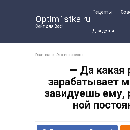
Перейти
к
Рецепты
Сов
Optim1stka.ru
контенту
Сайт для Вас!
Для души
Главная
»
Это интересно
— Да какая 
зарабатывает м
завидуешь ему, р
ной постоя