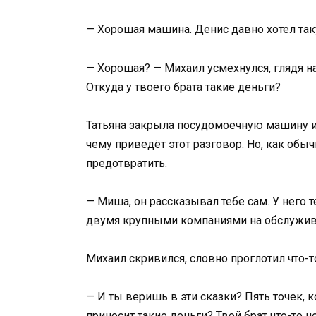
— Хорошая машина. Денис давно хотел так
— Хорошая? — Михаил усмехнулся, глядя на
Откуда у твоего брата такие деньги?
Татьяна закрыла посудомоечную машину и в
чему приведёт этот разговор. Но, как обычн
предотвратить.
— Миша, он рассказывал тебе сам. У него т
двумя крупными компаниями на обслужив
Михаил скривился, словно проглотил что-т
— И ты веришь в эти сказки? Пять точек,
приносит такие деньги? Твой брат что-то н