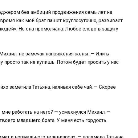
неджером без амбиций продвижения семь лет на
о время как мой брат пашет круглосуточно, развивает
 людей». Но она промолчала. Любое слово в защиту
 Михаил, не замечая напряжения жены. — Или в
у просто так не купишь. Потом будет просить у нас
тихо заметила Татьяна, наливая себе чай. — Скорее
л мне работать на него? — усмехнулся Михаил. —
твоего младшего брата. У меня есть гордость.
мат и нормального телевизора», — подумала Татьяна,