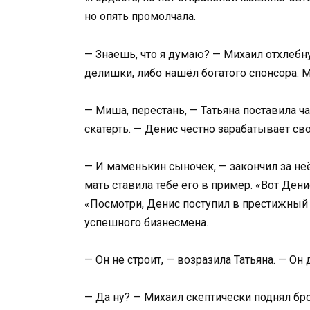
но опять промолчала.
— Знаешь, что я думаю? — Михаил отхлебну
делишки, либо нашёл богатого спонсора. М
— Миша, перестань, — Татьяна поставила ча
скатерть. — Денис честно зарабатывает св
— И маменькин сыночек, — закончил за не
мать ставила тебе его в пример. «Вот Ден
«Посмотри, Денис поступил в престижный в
успешного бизнесмена.
— Он не строит, — возразила Татьяна. — Он
— Да ну? — Михаил скептически поднял бро