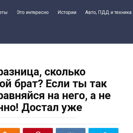
еты
Это интересно
Истории
Авто, ПДД и техника
разница, сколько
ой брат? Если ты так
авняйся на него, а не
нно! Достал уже