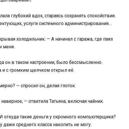
лала глубокий вдох, стараясь сохранять спокойствие.
лектующих, услуги системного администрирования…
крывая холодильник. — А начинал с гаража, где паял
и меня.
да он в таком настроении, было бессмысленно.
а и с громким щелчком открыл её.
мерно? — спросил он, делая глоток.
 наверное, — ответила Татьяна, включая чайник.
 И откуда такие деньги у скромного компьютерщика?
у даже среднего класса накопить не могу.