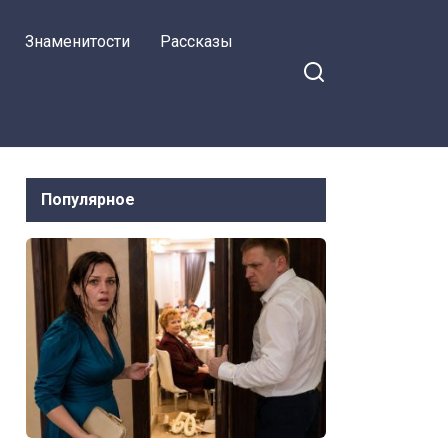
свекрови прятаться!
Знаменитости
Рассказы
— закричала родня
Популярное