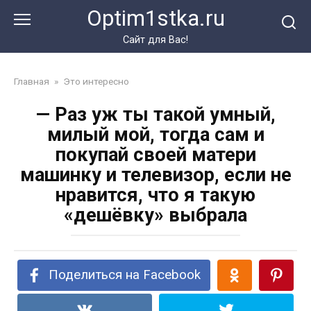
Перейти
Optim1stka.ru
к
контенту
Сайт для Вас!
Главная
»
Это интересно
— Раз уж ты такой умный,
милый мой, тогда сам и
покупай своей матери
машинку и телевизор, если не
нравится, что я такую
«дешёвку» выбрала
Поделиться на Facebook