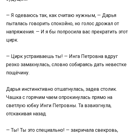
— Я одеваюсь так, как считаю нужным, — Дарья
пыталась говорить спокойно, но голос дрожал от
напряжения. — И я бы попросила вас прекратить этот
цирк.
— Цирк устраиваешь ты! — Инга Петровна вдруг
резко замахнулась, словно собираясь дать невестке
пощёчину.
Дарья инстинктивно отшатнулась, задев столик.
Чашка с горячим чаем опрокинулась прямо на
светлую юбку Инги Петровны. Та взвизгнула,
отскакивая назад.
— Ты! Ты это специально! — закричала свекровь,