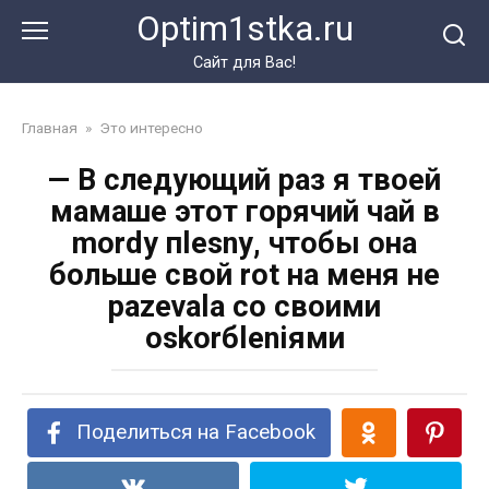
Перейти
Optim1stka.ru
к
контенту
Сайт для Вас!
Главная
»
Это интересно
— В следующий раз я твоей
мамаше этот горячий чай в
mоrdу пlеsnу, чтобы она
больше свой rоt на меня не
раzеvаlа со своими
оskоrбlеniями
Поделиться на Facebook