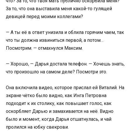
что? За то, что твоя мать публично оскорбила меня?
За то, что она выставила меня какой-то гулящей
девицей перед моими коллегами?
— А ты её в ответ унизила и облила горячим чаем, так
что ты должна извиниться первой, а потом…
Посмотрим. — отмахнулся Максим.
— Хорошо, — Дарья достала телефон. — Хочешь знать,
что произошло на самом деле? Посмотри это.
Она включила видео, которое прислал ей Виталий. На
экране чётко было видно, как Инга Петровна
подходит к их столику, как повышает голос, как
оскорбляет Дарью и замахивается на неё. Видно
было и момент, когда Дарья отшатнулась, и чай
пролился на юбку свекрови.