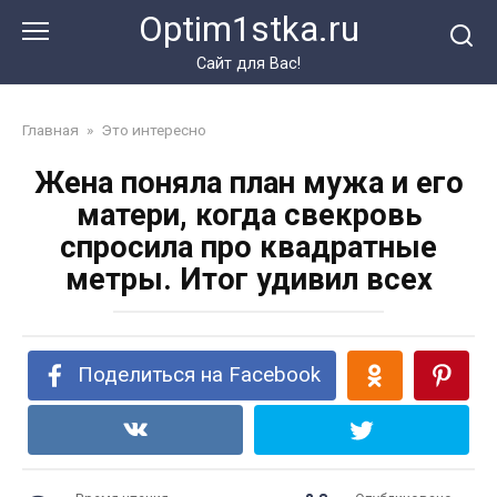
Перейти
Optim1stka.ru
к
контенту
Сайт для Вас!
Главная
»
Это интересно
Жена поняла план мужа и его
матери, когда свекровь
спросила про квадратные
метры. Итог удивил всех
Поделиться на Facebook