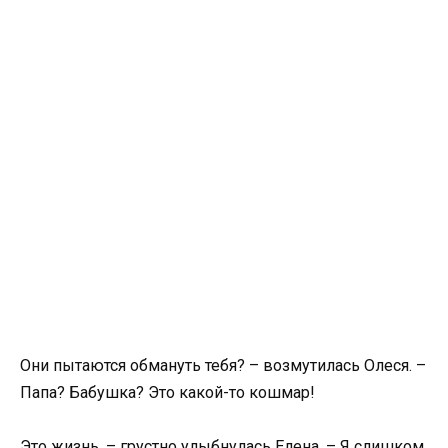
Они пытаются обмануть тебя? – возмутилась Олеся. –
Папа? Бабушка? Это какой-то кошмар!
Это жизнь, – грустно улыбнулась Елена. – Я слишком