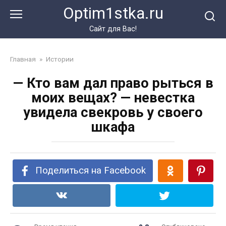
Перейти
Optim1stka.ru
к
контенту
Сайт для Вас!
Главная
»
Истории
— Кто вам дал право рыться в
моих вещах? — невестка
увидела свекровь у своего
шкафа
Поделиться на Facebook