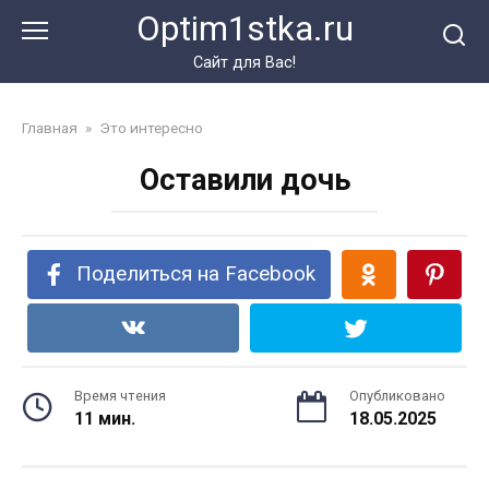
Перейти
Optim1stka.ru
к
контенту
Сайт для Вас!
Главная
»
Это интересно
Оставили дочь
Поделиться на Facebook
Время чтения
Опубликовано
11 мин.
18.05.2025