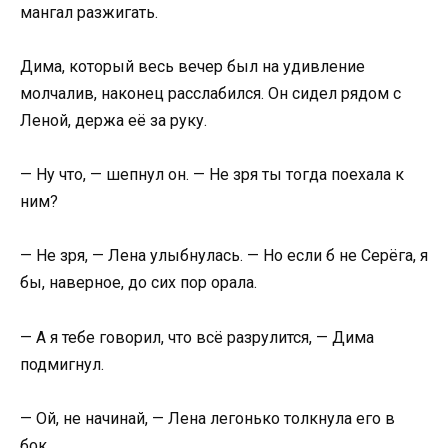
мангал разжигать.
Дима, который весь вечер был на удивление
молчалив, наконец расслабился. Он сидел рядом с
Леной, держа её за руку.
— Ну что, — шепнул он. — Не зря ты тогда поехала к
ним?
— Не зря, — Лена улыбнулась. — Но если б не Серёга, я
бы, наверное, до сих пор орала.
— А я тебе говорил, что всё разрулится, — Дима
подмигнул.
— Ой, не начинай, — Лена легонько толкнула его в
бок.