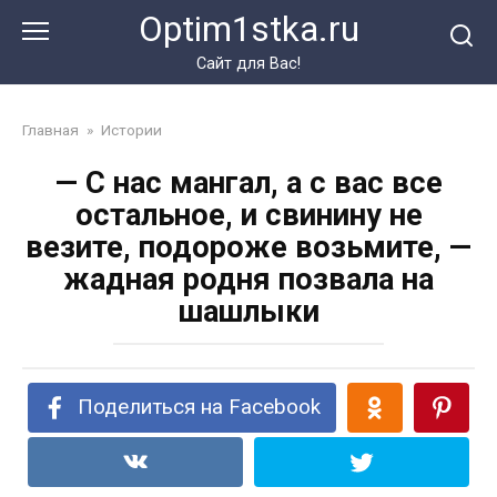
Перейти
Optim1stka.ru
к
контенту
Сайт для Вас!
Главная
»
Истории
— С нас мангал, а с вас все
остальное, и свинину не
везите, подороже возьмите, —
жадная родня позвала на
шашлыки
Поделиться на Facebook