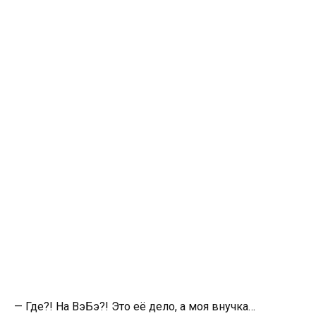
— Где?! На ВэБэ?! Это её дело, а моя внучка…