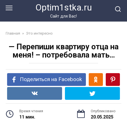
Перейти
Optim1stka.ru
к
контенту
Сайт для Вас!
Главная
»
Это интересно
— Перепиши квартиру отца на
меня! – потребовала мать…
Поделиться на Facebook
Время чтения
Опубликовано
11 мин.
20.05.2025