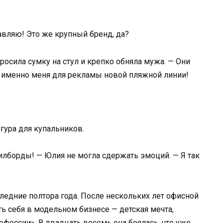
авляю! Это же крупный бренд, да?
осила сумку на стул и крепко обняла мужа. — Они
 именно меня для рекламы новой пляжной линии!
гура для купальников.
билборды! — Юлия не могла сдержать эмоций. — Я так
ледние полтора года. После нескольких лет офисной
 себя в модельном бизнесе — детская мечта,
фессии». В двадцать восемь она боялась, что уже