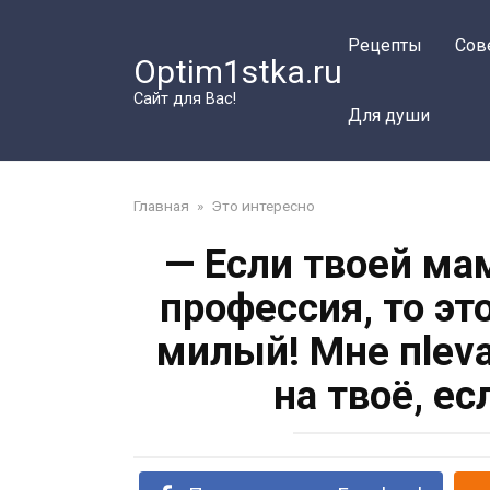
Перейти
к
Рецепты
Сов
Optim1stka.ru
контенту
Сайт для Вас!
Для души
Главная
»
Это интересно
— Если твоей ма
профессия, то эт
милый! Мне пlеvа
на твоё, ес