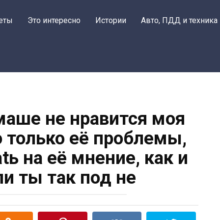
еты
Это интересно
Истории
Авто, ПДД и техника
маше не нравится моя
о только её проблемы,
tь на её мнение, как и
ли ты так под не