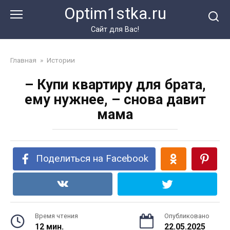
Перейти
Optim1stka.ru
к
контенту
Сайт для Вас!
Главная
»
Истории
– Купи квартиру для брата,
ему нужнее, – снова давит
мама
Поделиться на Facebook
Время чтения
Опубликовано
12 мин.
22.05.2025