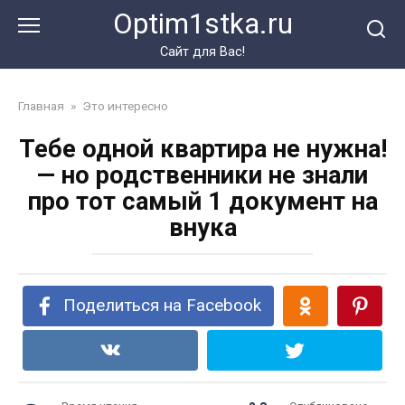
Перейти
Optim1stka.ru
к
контенту
Сайт для Вас!
Главная
»
Это интересно
Тебе одной квартира не нужна!
— но родственники не знали
про тот самый 1 документ на
внука
Поделиться на Facebook