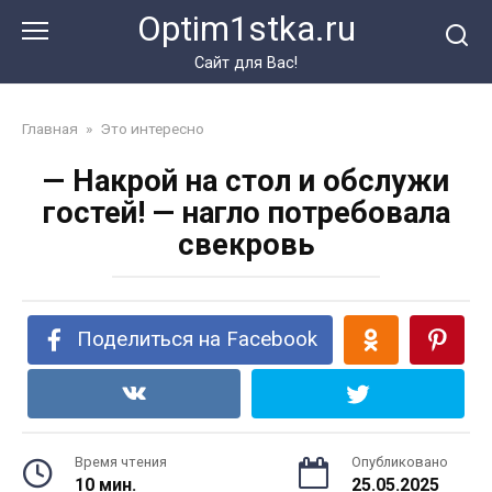
Перейти
Optim1stka.ru
к
контенту
Сайт для Вас!
Главная
»
Это интересно
— Накрой на стол и обслужи
гостей! — нагло потребовала
свекровь
Поделиться на Facebook
Время чтения
Опубликовано
10 мин.
25.05.2025