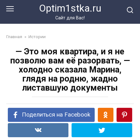
Перейти
Optim1stka.ru
к
контенту
Сайт для Вас!
Главная
»
Истории
— Это моя квартира, и я не
позволю вам её разорвать, —
холодно сказала Марина,
глядя на родню, жадно
листавшую документы
Поделиться на Facebook