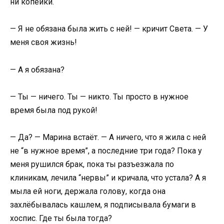
ни копейки.
— Я не обязана была жить с ней! — кричит Света. — У
меня своя жизнь!
— А я обязана?
— Ты — ничего. Ты — никто. Ты просто в нужное
время была под рукой!
— Да? — Марина встаёт. — А ничего, что я жила с ней
не “в нужное время”, а последние три года? Пока у
меня рушился брак, пока ты разъезжала по
клиникам, лечила “нервы” и кричала, что устала? А я
мыла ей ноги, держала голову, когда она
захлёбывалась кашлем, я подписывала бумаги в
хоспис. Где ты была тогда?