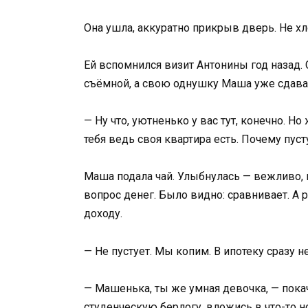
Она ушла, аккуратно прикрыв дверь. Не хл
Ей вспомнился визит Антонины год назад.
съёмной, а свою однушку Маша уже сдава
— Ну что, уютненько у вас тут, конечно. Н
тебя ведь своя квартира есть. Почему пуст
Маша подала чай. Улыбнулась — вежливо, 
вопрос денег. Было видно: сравнивает. А 
доходу.
— Не пустует. Мы копим. В ипотеку сразу н
— Машенька, ты же умная девочка, — пока
студенческую берлогу, вложись в что-то н