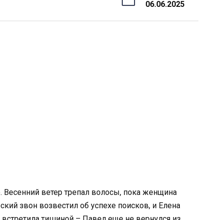
06.06.2025
. Весенний ветер трепал волосы, пока женщина
ский звон возвестил об успехе поисков, и Елена
 встретила тишиной – Павел еще не вернулся из