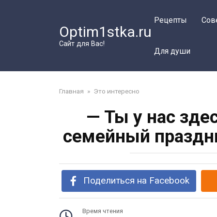
Перейти
к
Рецепты
Сов
Optim1stka.ru
контенту
Сайт для Вас!
Для души
Главная
»
Это интересно
— Ты у нас зде
семейный праздни
Поделиться на Facebook
Время чтения