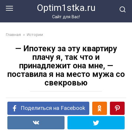
Перейти
Optim1stka.ru
к
контенту
Сайт для Вас!
Главная
»
Истории
— Ипотеку за эту квартиру
плачу я, так что и
принадлежит она мне, —
поставила я на место мужа со
свекровью
Поделиться на Facebook