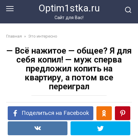
Перейти
Optim1stka.ru
к
контенту
Сайт для Вас!
Главная
»
Это интересно
— Всё нажитое — общее? Я для
себя копил! — муж сперва
предложил копить на
квартиру, а потом все
переиграл
Поделиться на Facebook