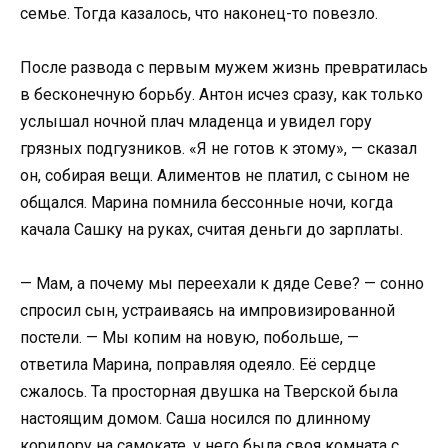
семье. Тогда казалось, что наконец-то повезло.
После развода с первым мужем жизнь превратилась
в бесконечную борьбу. Антон исчез сразу, как только
услышал ночной плач младенца и увидел гору
грязных подгузников. «Я не готов к этому», — сказал
он, собирая вещи. Алиментов не платил, с сыном не
общался. Марина помнила бессонные ночи, когда
качала Сашку на руках, считая деньги до зарплаты.
— Мам, а почему мы переехали к дяде Севе? — сонно
спросил сын, устраиваясь на импровизированной
постели. — Мы копим на новую, побольше, —
ответила Марина, поправляя одеяло. Её сердце
сжалось. Та просторная двушка на Тверской была
настоящим домом. Саша носился по длинному
коридору на самокате, у него была своя комната с