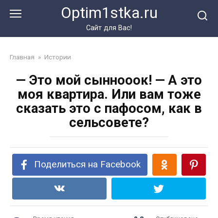
Перейти
Optim1stka.ru
к
контенту
Сайт для Вас!
Главная
»
Истории
— Это мой сыннооок! — А это
моя квартира. Или вам тоже
сказать это с пафосом, как в
сельсовете?
Поделиться на Facebook