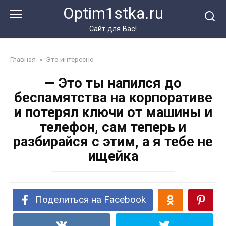
Перейти
Optim1stka.ru
к
контенту
Сайт для Вас!
Главная
»
Это интересно
— Это ты напился до
беспамятства на корпоративе
и потерял ключи от машины и
телефон, сам теперь и
разбирайся с этим, а я тебе не
ищейка
Поделиться на Facebook