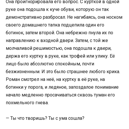
Она проигнорировала его вопрос. С курткой в одной
руке она подошла к куче обуви, которую он так
демонстративно разбросал. Не нагибаясь, она носком
своего домашнего тапка подцепила один его
ботинок, затем второй. Она небрежно пнула их по
направлению к входной двери. Затем, с той же
молчаливой решимостью, она подошла к двери,
держа его куртку в руке, как трофей или улику. Её
лицо было абсолютно спокойным, почти
безжизненным. И это было страшнее любого крика.
Роман смотрел на неё, на куртку в её руке, на
ботинки у порога, и ледяное, запоздалое понимание
начало медленно просачиваться сквозь туман его
похмельного гнева.
— Ты что творишь? Ты с ума сошла?