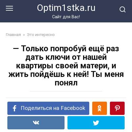
Перейти
Optim1stka.ru
к
контенту
Сайт для Вас!
Главная
»
Это интересно
— Только попробуй ещё раз
дать ключи от нашей
квартиры своей матери, и
жить пойдёшь к ней! Ты меня
понял
Поделиться на Facebook