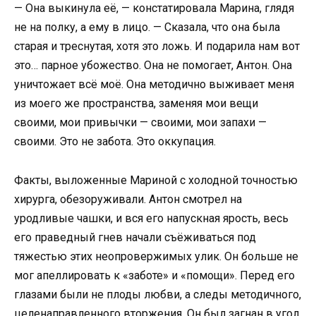
— Она выкинула её, — констатировала Марина, глядя
не на полку, а ему в лицо. — Сказала, что она была
старая и треснутая, хотя это ложь. И подарила нам вот
это… парное убожество. Она не помогает, Антон. Она
уничтожает всё моё. Она методично выживает меня
из моего же пространства, заменяя мои вещи
своими, мои привычки — своими, мои запахи —
своими. Это не забота. Это оккупация.
Факты, выложенные Мариной с холодной точностью
хирурга, обезоруживали. Антон смотрел на
уродливые чашки, и вся его напускная ярость, весь
его праведный гнев начали съёживаться под
тяжестью этих неопровержимых улик. Он больше не
мог апеллировать к «заботе» и «помощи». Перед его
глазами были не плоды любви, а следы методичного,
целенаправленного вторжения. Он был загнан в угол,