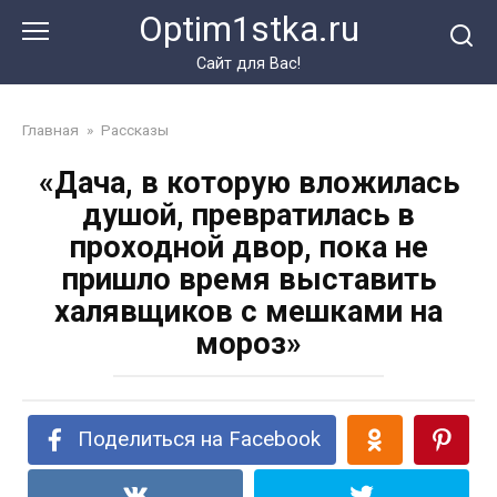
Перейти
Optim1stka.ru
к
контенту
Сайт для Вас!
Главная
»
Рассказы
«Дача, в которую вложилась
душой, превратилась в
проходной двор, пока не
пришло время выставить
халявщиков с мешками на
мороз»
Поделиться на Facebook