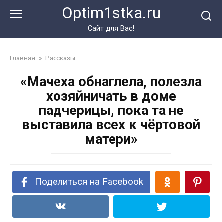
Перейти
Optim1stka.ru
к
контенту
Сайт для Вас!
Главная
»
Рассказы
«Мачеха обнаглела, полезла
хозяйничать в доме
падчерицы, пока та не
выставила всех к чёртовой
матери»
Поделиться на Facebook