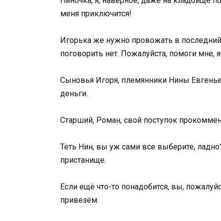
Ниночка, я, наверное, даже на кладбище по
меня приключится!
Игорька же нужно провожать в последний 
поговорить нет. Пожалуйста, помоги мне, я
Сыновья Игоря, племянники Нины Евгенье
деньги.
Старший, Роман, свой поступок прокоммен
Теть Нин, вы уж сами все выберите, ладн
пристанище.
Если ещё что-то понадобится, вы, пожалуй
привезём.