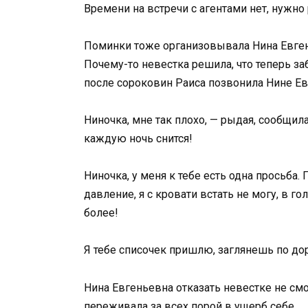
Времени на встречи с агентами нет, нужно 
Поминки тоже организовывала Нина Евген
Почему-то невестка решила, что теперь за
после сороковин Раиса позвонила Нине Ев
Ниночка, мне так плохо, — рыдая, сообщила
каждую ночь снится!
Ниночка, у меня к тебе есть одна просьба.
давление, я с кровати встать не могу, в го
более!
Я тебе списочек пришлю, заглянешь по дор
Нина Евгеньевна отказать невестке не см
переживала за всех порой в ущерб себе.