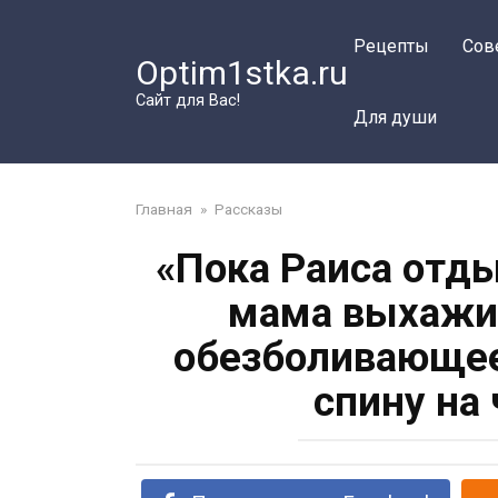
Перейти
к
Рецепты
Сов
Optim1stka.ru
контенту
Сайт для Вас!
Для души
Главная
»
Рассказы
«Пока Раиса отды
мама выхажив
обезболивающее
спину на