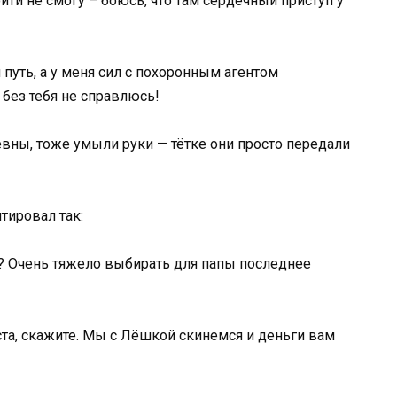
йти не смогу – боюсь, что там сердечный приступ у
путь, а у меня сил с похоронным агентом
 без тебя не справлюсь!
вны, тоже умыли руки — тётке они просто передали
тировал так:
о? Очень тяжело выбирать для папы последнее
ста, скажите. Мы с Лёшкой скинемся и деньги вам