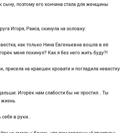
к сыну, поэтому его кончина стала для женщины
уга Игоря, Раиса, скинула на золовку:
евестка, как только Нина Евгеньевна вошла в её
горёк меня покинул? Как я без него жить буду?!
к, присела на краешек кровати и погладила невестку
дальше. Игорёк нам слабости бы не простил… Ты
 жизнь.
 себя в руки…