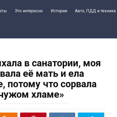
еты
Это интересно
Истории
Авто, ПДД и техника
хала в санатории, моя
ала её мать и ела
, потому что сорвала
 чужом хламе»