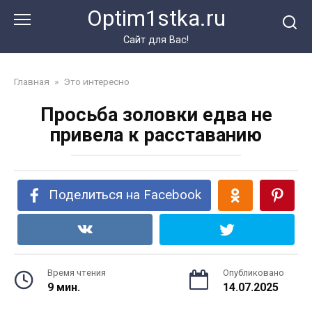
Перейти
Optim1stka.ru
к
контенту
Сайт для Вас!
Главная
»
Это интересно
Просьба золовки едва не
привела к расставанию
Поделиться на Facebook
Время чтения
Опубликовано
9 мин.
14.07.2025