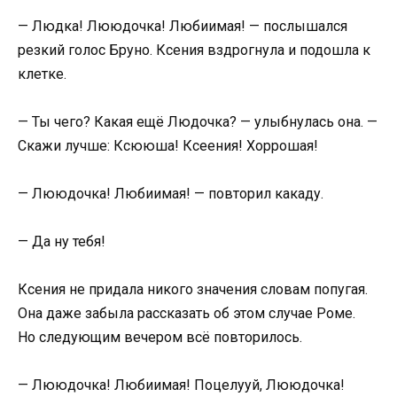
— Людка! Лююдочка! Любиимая! — послышался
резкий голос Бруно. Ксения вздрогнула и подошла к
клетке.
— Ты чего? Какая ещё Людочка? — улыбнулась она. —
Скажи лучше: Ксююша! Ксеения! Хоррошая!
— Лююдочка! Любиимая! — повторил какаду.
— Да ну тебя!
Ксения не придала никого значения словам попугая.
Она даже забыла рассказать об этом случае Роме.
Но следующим вечером всё повторилось.
— Лююдочка! Любиимая! Поцелууй, Лююдочка!