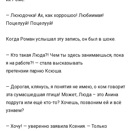
— Лююдочка! Ах, как хоррошоо! Любиимая!
Поцелууй! Поцелууй!
Когда Роман услышал эту запись, он был в шоке.
— Кто такая Люда?! Чем ты здесь занимаешься, пока
я на работе?! — стала высказывать
претензии парню Ксюша.
— Дорогая, клянусь, я понятия не имею, о ком говорит
эта сумасшедшая птица! Может, Люда – это Анина
подруга или ещё кто-то? Хочешь, позвоним ей и всё
узнаем?
— Хочу! — уверенно заявила Ксения. — Только