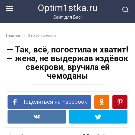
Перейти
Optim1stka.ru
к
контенту
Сайт для Вас!
Главная
»
Это интересно
— Так, всё, погостила и хватит!
— жена, не выдержав издёвок
свекрови, вручила ей
чемоданы
Поделиться на Facebook