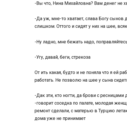
-Вы что, Нина Михайловна? Вам денег не х
-Да уж, мне-то хватает, слава Богу сынов
слишком. Оттого и сидят у них на шее, вся
-Ну ладно, мне бежать надо, поправляйтес
-Угу, давай, беги, стрекоза
От ить какая, будто и не поняла что я ей р
работать. Не позволю на шее у сына сидет
-Дак эти, кто ногти, да брови с ресницам
-говорит соседка по палате, молодая женщ
ремонт сделали, с матерью в Турцию летают
дома уже не принимает