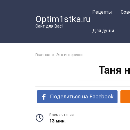
Перейти
к
Рецепты
Сов
Optim1stka.ru
контенту
Сайт для Вас!
Для души
Главная
»
Это интересно
Таня 
Поделиться на Facebook
Время чтения
13 мин.