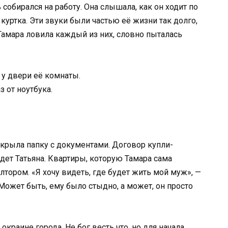
собирался на работу. Она слышала, как он ходит по
куртка. Эти звуки были частью её жизни так долго,
, Тамара ловила каждый из них, словно пыталась
 у двери её комнаты.
з от ноутбука.
ткрыла папку с документами. Договор купли-
дет Татьяна. Квартиры, которую Тамара сама
лтором. «Я хочу видеть, где будет жить мой муж», —
 Может быть, ему было стыдно, а может, он просто
краине города. Не бог весть что, но для начала