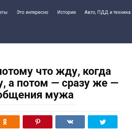
еты
Это интересно
Истории
Авто, ПДД и техника
потому что жду, когда
у, а потом — сразу же —
общения мужа