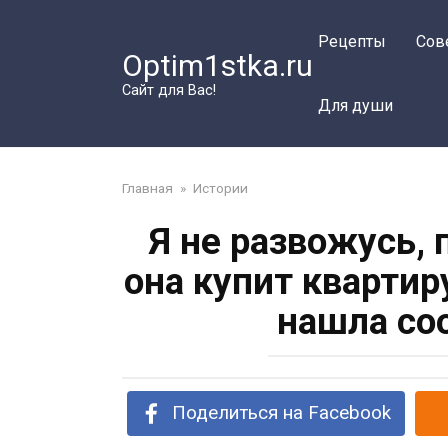
Перейти
к
Рецепты
Сов
Optim1stka.ru
контенту
Сайт для Вас!
Для души
Главная
»
Истории
Я не развожусь, 
она купит квартир
нашла со
Поделиться на Facebook