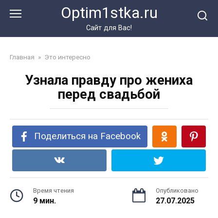
Перейти
Optim1stka.ru
к
контенту
Сайт для Вас!
Главная
»
Это интересно
Узнала правду про жениха
перед свадьбой
Поделиться на Facebook
Время чтения
Опубликовано
9 мин.
27.07.2025