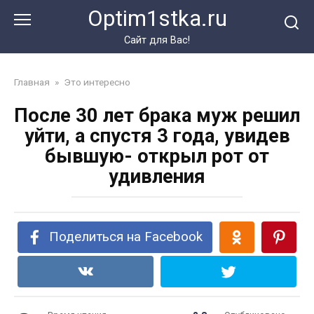
Перейти
Optim1stka.ru
к
контенту
Сайт для Вас!
Главная
»
Это интересно
После 30 лет брака муж решил
уйти, а спустя 3 года, увидев
бывшую- открыл рот от
удивления
Поделиться на Facebook