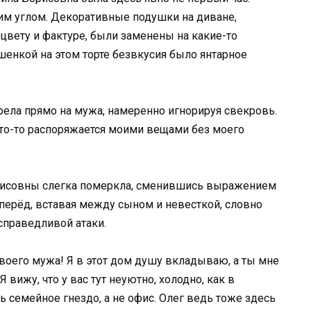
им углом. Декоративные подушки на диване,
цвету и фактуре, были заменены на какие-то
шенкой на этом торте безвкусия было янтарное
отрела прямо на мужа, намеренно игнорируя свекровь.
кто-то распоряжается моими вещами без моего
орисовны слегка померкла, сменившись выражением
перёд, вставая между сыном и невесткой, словно
справедливой атаки.
ь твоего мужа! Я в этот дом душу вкладываю, а ты мне
вижу, что у вас тут неуютно, холодно, как в
ь семейное гнездо, а не офис. Олег ведь тоже здесь