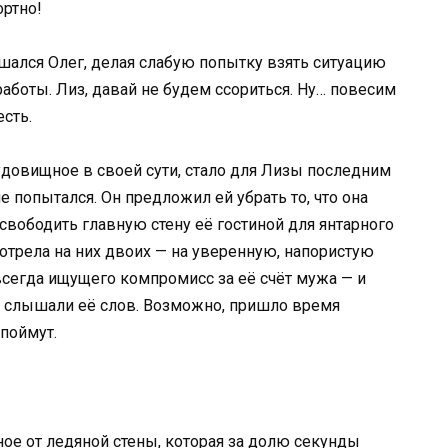
ортно!
шался Олег, делая слабую попытку взять ситуацию
работы. Лиз, давай не будем ссориться. Ну… повесим
есть.
удовищное в своей сути, стало для Лизы последним
е попытался. Он предложил ей убрать то, что она
освободить главную стену её гостиной для янтарного
мотрела на них двоих — на уверенную, напористую
всегда ищущего компромисс за её счёт мужа — и
не слышали её слов. Возможно, пришло время
 поймут.
ное от ледяной стены, которая за долю секунды