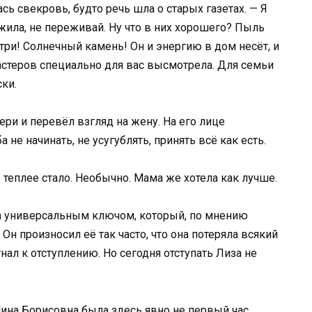
ась свекровь, будто речь шла о старых газетах. — Я
жила, не переживай. Ну что в них хорошего? Пыль
отри! Солнечный камень! Он и энергию в дом несёт, и
мастеров специально для вас высмотрела. Для семьи
ки.
ери и перевёл взгляд на жену. На его лице
не начинать, не усугублять, принять всё как есть.
о теплее стало. Необычно. Мама же хотела как лучше.
ла универсальным ключом, который, по мнению
Он произносил её так часто, что она потеряла всякий
ал к отступлению. Но сегодня отступать Лиза не
ина Борисовна была здесь явно не первый час.