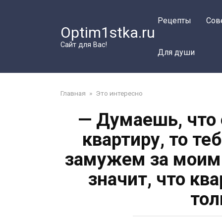
Перейти
к
Рецепты
Сов
Optim1stka.ru
контенту
Сайт для Вас!
Для души
Главная
»
Это интересно
— Думаешь, что 
квартиру, то те
замужем за моим 
значит, что кв
тол