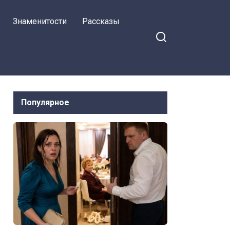
самолете, в
Знаменитости
Рассказы
Канаду не пустят
Популярное