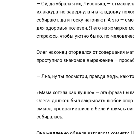
— Ой, да убрала я их, Лизонька, — отмахнул
их аккуратно завернула и в кладовку поло
собирают, да и тоску нагоняют. А это — см
для здоровья полезен. Я его на ярмарке 
стараюсь, чтобы уютно было, по-человечес
Олег наконец оторвался от созерцания мат
проступило знакомое выражение — просьба 
— Лиз, ну ты посмотри, правда ведь, как-т
«Мама хотела как лучше» — эта фраза бы
Олега, должен был закрывать любой спор. 
смысл, превратившись в белый шум, в сигн
собиралась.
Она медленно обвела взглядом комнату. Н