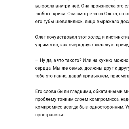
выросла внутри неё. Она произнесла это сл
любого крика. Она смотрела на Олега, но в
его губы шевелились, лицо выражало доса
Олег почувствовал этот холод и инстинкти
упрямство, как очередную женскую причуд
— Ну да, а что такого? Или на кухню можно.
сердца. Мы же семья, должны друг к другу
тебе это панно, давай привыкнем, присмот
Его слова были гладкими, обкатанными м
проблему тонким слоем компромисса, надеяс
компромисс всегда был односторонним. Ус
пространство.