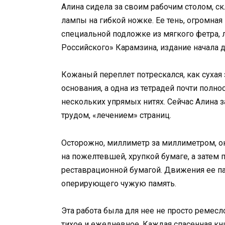
Алина сидела за своим рабочим столом, 
лампы на гибкой ножке. Ее тень, огромная 
специальной подложке из мягкого фетра, 
Российского» Карамзина, издание начала д
Кожаный переплет потрескался, как сухая 
основания, а одна из тетрадей почти полн
нескольких упрямых нитях. Сейчас Алина
трудом, «лечением» страниц.
Осторожно, миллиметр за миллиметром, о
на пожелтевшей, хрупкой бумаге, а затем
реставрационной бумагой. Движения ее па
оперирующего чужую память.
Эта работа была для нее не просто ремесло
тихое и ежедневное. Каждая спасенная к