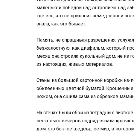
маленькой победой над энтропией, над за
где все, что не приносит немедленной по
знала, как это бывает.
Память, не спрашивая разрешения, услужли
безжалостную, как диафильм, который про
месяц она строила кукольный дом, не из 
из настоящих, живых материалов.
Стены из большой картонной коробки из-п
обклеенных цветной бумагой. Крошечные 
ножом, она сшила сама из обрезков мамино
На стенах были обои из тетрадных листков
несколько вечеров подряд вязала крючком
дом, это был ее шедевр, ее мир, в которо