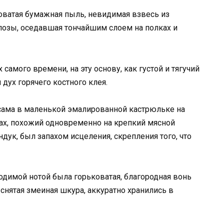
коватая бумажная пыль, невидимая взвесь из
озы, оседавшая тончайшим слоем на полках и
 самого времени, на эту основу, как густой и тягучий
дух горячего костного клея.
 сама в маленькой эмалированной кастрюльке на
ах, похожий одновременно на крепкий мясной
ндук, был запахом исцеления, скрепления того, что
димой нотой была горьковатая, благородная вонь
 снятая змеиная шкура, аккуратно хранились в