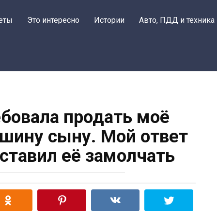
еты
Это интересно
Истории
Авто, ПДД и техника
ебовала продать моё
ашину сыну. Мой ответ
аставил её замолчать