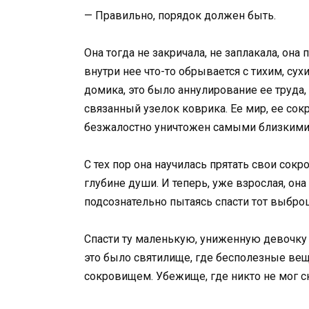
— Правильно, порядок должен быть.
Она тогда не закричала, не заплакала, она
внутри нее что-то обрывается с тихим, су
домика, это было аннулирование ее труда
связанный узелок коврика. Ее мир, ее со
безжалостно уничтожен самыми близким
С тех пор она научилась прятать свои сок
глубине души. И теперь, уже взрослая, он
подсознательно пытаясь спасти тот выбр
Спасти ту маленькую, униженную девочку в
это было святилище, где бесполезные вещ
сокровищем. Убежище, где никто не мог ск