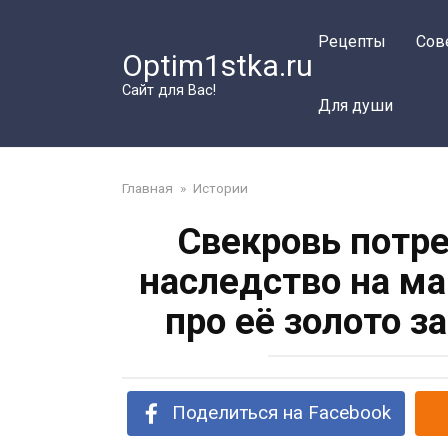
Перейти
к
Рецепты
Сов
Optim1stka.ru
контенту
Сайт для Вас!
Для души
Главная
»
Истории
Свекровь потр
наследство на м
про её золото з
Поделиться на Facebook