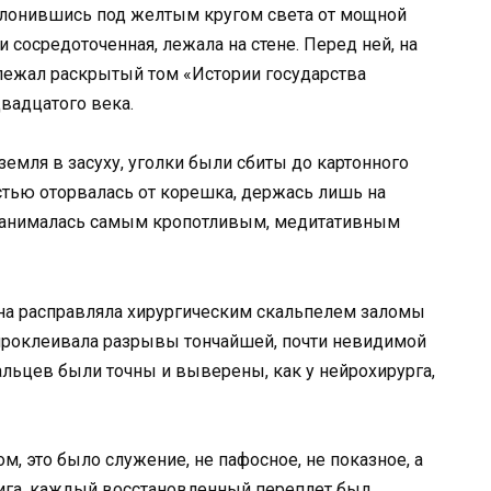
склонившись под желтым кругом света от мощной
и сосредоточенная, лежала на стене. Перед ней, на
лежал раскрытый том «Истории государства
вадцатого века.
земля в засуху, уголки были сбиты до картонного
остью оторвалась от корешка, держась лишь на
 занималась самым кропотливым, медитативным
на расправляла хирургическим скальпелем заломы
 проклеивала разрывы тончайшей, почти невидимой
льцев были точны и выверены, как у нейрохирурга,
м, это было служение, не пафосное, не показное, а
нига, каждый восстановленный переплет был