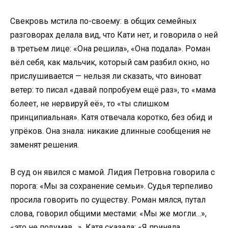
Свекровь мстила по-своему: в общих семейных
разговорах делала вид, что Кати нет, и говорила о ней
в третьем лице: «Она решила», «Она подала». Роман
вёл себя, как мальчик, который сам разбил окно, но
прислушивается — нельзя ли сказать, что виноват
ветер: то писал «давай попробуем ещё раз», то «мама
болеет, не нервируй её», то «ты слишком
принципиальная». Катя отвечала коротко, без обид и
упрёков. Она знала: никакие длинные сообщения не
заменят решения.
В суд он явился с мамой. Лидия Петровна говорила с
порога: «Мы за сохранение семьи». Судья терпеливо
просила говорить по существу. Роман мялся, путал
слова, говорил общими местами: «Мы же могли…»,
«это не подумав…». Катя сказала: «Я приняла