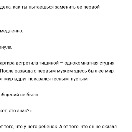
идела, как ты пытаешься заменить ее первой
емедленно.
пнула.
вартира встретила тишиной — однокомнатная студия
. После развода с первым мужем здесь был ее мир,
от мир вдруг показался тесным, пустым.
ообщений не было.
ет, это знак?»
того, что у него ребенок. А от того, что он не сказал.