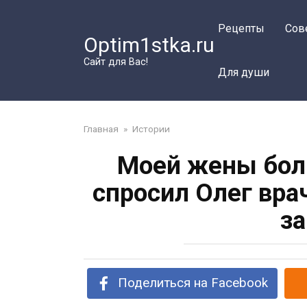
Перейти
к
Рецепты
Сов
Optim1stka.ru
контенту
Сайт для Вас!
Для души
Главная
»
Истории
Моей жены бол
спросил Олег вра
за
Поделиться на Facebook