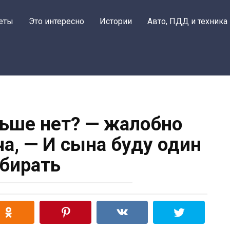
еты
Это интересно
Истории
Авто, ПДД и техника
ьше нет? — жалобно
ча, — И сына буду один
бирать