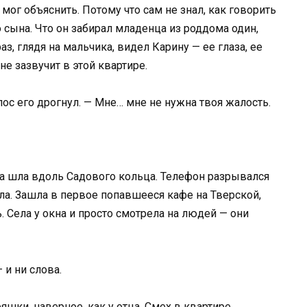
 мог объяснить. Потому что сам не знал, как говорить
о сына. Что он забирал младенца из роддома один,
аз, глядя на мальчика, видел Карину — ее глаза, ее
не зазвучит в этой квартире.
лос его дрогнул. — Мне… мне не нужна твоя жалость.
она шла вдоль Садового кольца. Телефон разрывался
ла. Зашла в первое попавшееся кафе на Тверской,
. Села у окна и просто смотрела на людей — они
 и ни слова.
шки, наверное, как у отца. Смех в квартире,