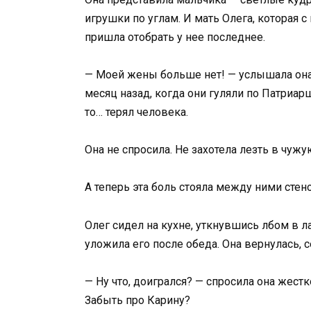
игрушки по углам. И мать Олега, которая с
пришла отобрать у нее последнее.
— Моей жены больше нет! — услышала она 
месяц назад, когда они гуляли по Патриарш
то… терял человека.
Она не спросила. Не захотела лезть в чужу
А теперь эта боль стояла между ними стено
Олег сидел на кухне, уткнувшись лбом в ла
уложила его после обеда. Она вернулась, с
— Ну что, доигрался? — спросила она жест
Забыть про Карину?