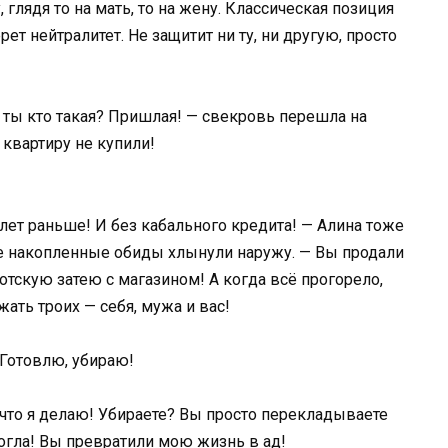
 глядя то на мать, то на жену. Классическая позиция
рет нейтралитет. Не защитит ни ту, ни другую, просто
А ты кто такая? Пришлая! — свекровь перешла на
 квартиру не купили!
 лет раньше! И без кабального кредита! — Алина тоже
се накопленные обиды хлынули наружу. — Вы продали
отскую затею с магазином! А когда всё прогорело,
ать троих — себя, мужа и вас!
 Готовлю, убираю!
 что я делаю! Убираете? Вы просто перекладываете
могла! Вы превратили мою жизнь в ад!