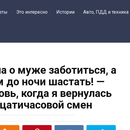
еты
Это интересно
Истории
Авто, ПДД и техника
а о муже заботиться, а
м до ночи шастать! —
вь, когда я вернулась
цатичасовой смен