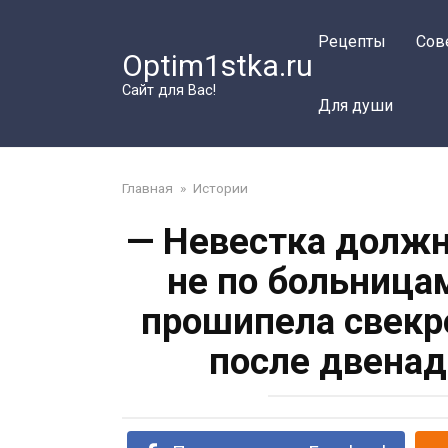
Перейти
к
Рецепты
Сов
Optim1stka.ru
контенту
Сайт для Вас!
Для души
Главная
»
Истории
— Невестка должн
не по больница
прошипела свекро
после двенад