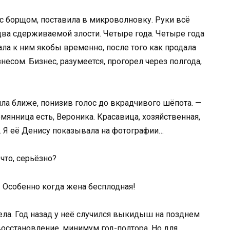
 с борщом, поставила в микроволновку. Руки всё
едва сдерживаемой злости. Четыре года. Четыре года
ала к ним якобы временно, после того как продала
несом. Бизнес, разумеется, прогорел через полгода,
шла ближе, понизив голос до вкрадчивого шёпота. —
емянница есть, Вероника. Красавица, хозяйственная,
ь. Я её Денису показывала на фотографии…
что, серьёзно?
 Особенно когда жена бесплодная!
ела. Год назад у неё случился выкидыш на позднем
 восстановление, минимум год-полтора. Но для