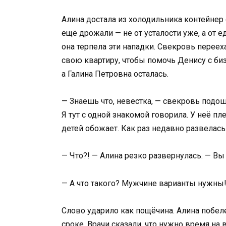
Алина достала из холодильника контейнер
ещё дрожали — не от усталости уже, а от 
она терпела эти нападки. Свекровь переех
свою квартиру, чтобы помочь Денису с биз
а Галина Петровна осталась.
— Знаешь что, невестка, — свекровь подо
Я тут с одной знакомой говорила. У неё пл
детей обожает. Как раз недавно развелас
— Что?! — Алина резко развернулась. — Вы 
— А что такого? Мужчине варианты нужны!
Слово ударило как пощёчина. Алина побел
сроке. Врачи сказали, что нужно время на