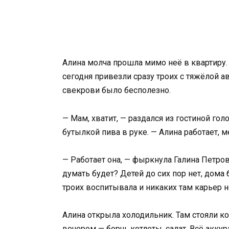
Алина молча прошла мимо неё в квартиру.
сегодня привезли сразу троих с тяжёлой ав
свекрови было бесполезно.
— Мам, хватит, — раздался из гостиной го
бутылкой пива в руке. — Алина работает, 
— Работает она, — фыркнула Галина Петровн
думать будет? Детей до сих пор нет, дома 
троих воспитывала и никаких там карьер н
Алина открыла холодильник. Там стояли к
вечером — борщ, котлеты, салат. Всё аккур