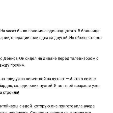
 На часах было половина одиннадцатого. В больнице
арии, операции шли одна за другой. Но объяснять это
лос Дениса. Он сидел на диване перед телевизором с
между прочим.
а, следуя за невесткой на кухню. — А кто о семье
бардак, холодильник пустой. Я вот в её возрасте уже
е строила!
онтейнеры с едой, которую она приготовила вчера
атно подписано. Свекровь просто не считала это