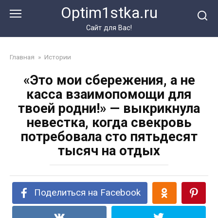
Перейти
Optim1stka.ru
к
контенту
Сайт для Вас!
Главная
»
Истории
«Это мои сбережения, а не
касса взаимопомощи для
твоей родни!» — выкрикнула
невестка, когда свекровь
потребовала сто пятьдесят
тысяч на отдых
Поделиться на Facebook