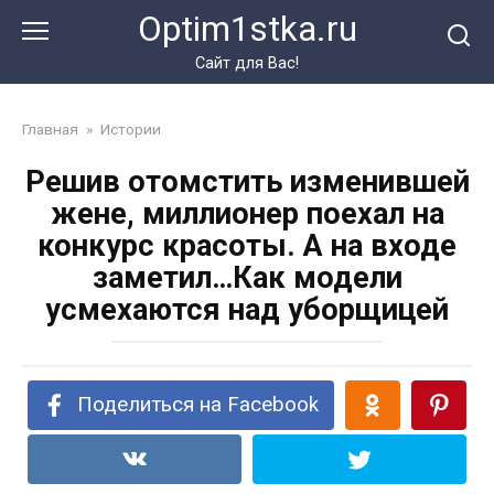
Перейти
Optim1stka.ru
к
контенту
Сайт для Вас!
Главная
»
Истории
Решив отомстить изменившей
жене, миллионер поехал на
конкурс красоты. А на входе
заметил…Как модели
усмехаются над уборщицей
Поделиться на Facebook