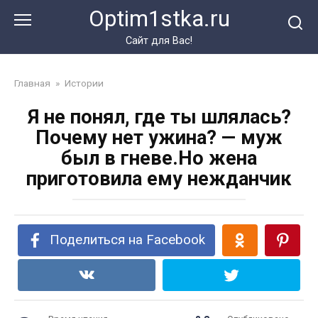
Перейти
Optim1stka.ru
к
контенту
Сайт для Вас!
Главная
»
Истории
Я не понял, где ты шлялась?
Почему нет ужина? — муж
был в гневе.Но жена
приготовила ему нежданчик
Поделиться на Facebook