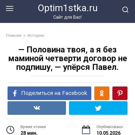
Перейти
Optim1stka.ru
к
контенту
Сайт для Вас!
Главная
»
Истории
— Половина твоя, а я без
маминой четверти договор не
подпишу, — упёрся Павел.
Поделиться на Facebook
Время чтения
Опубликовано
28 мин.
10.05.2026