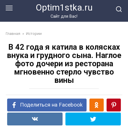
Перейти
Optim1stka.ru
к
контенту
Сайт для Вас!
Главная
»
Истории
В 42 года я катила в колясках
внука и грудного сына. Наглое
фото дочери из ресторана
мгновенно стерло чувство
вины
Поделиться на Facebook