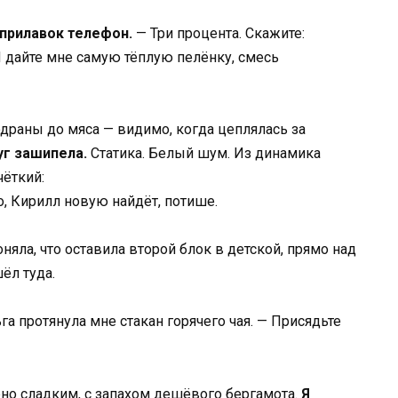
прилавок телефон.
— Три процента. Скажите:
И дайте мне самую тёплую пелёнку, смесь
одраны до мяса — видимо, когда цеплялась за
уг зашипела.
Статика. Белый шум. Из динамика
чёткий:
о, Кирилл новую найдёт, потише.
няла, что оставила второй блок в детской, прямо над
ёл туда.
а протянула мне стакан горячего чая. — Присядьте
рно сладким, с запахом дешёвого бергамота.
Я