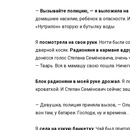
—
Вызывайте полицию, — я выложила на 
домашнее насилие, ребёнок в опасности. 
«Нутрилон» вторую и бутылку воды.
Я
посмотрела на свои руки
. Ногти были с
дверной косяк.
Радионяня в кармане вдр
донёсся голос Степана Семёновича, очень 
— Тварь. Вся в мамашу свою пошла. Ничег
Блок радионяни в моей руке дрожал.
Я по
кроваткой. И Степан Семёнович сейчас заш
— Девушка, полиция приняла вызов, — Ольг
вон там, у батареи. Господи, ну и времена…
Я
села на узкую банкетку
. Чай был прито