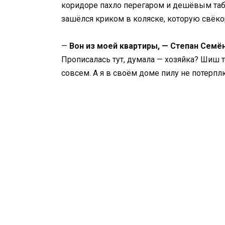
коридоре пахло перегаром и дешёвым та
зашёлся криком в коляске, которую свёко
—
Вон из моей квартиры, — Степан Семё
Прописалась тут, думала — хозяйка? Шиш те
совсем. А я в своём доме пилу не потерпл