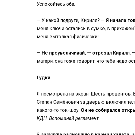
Успокойтесь оба.
— У какой подруги, Кирилл? —
Я начала го
меня ключи остались в сумке, в прихожей?
меня вытолкал физически!
—
Не преувеличивай, — отрезал Кирилл.
—
матери, она тоже говорит, что тебе надо ост
Гудки.
Я посмотрела на экран. Шесть процентов. 
Степан Семёнович за дверью включил тел
какого-то ток-шоу.
Он не собирался откр
КДН. Вспоминай регламент.
Я
засунула радионяню в карман халата
, 