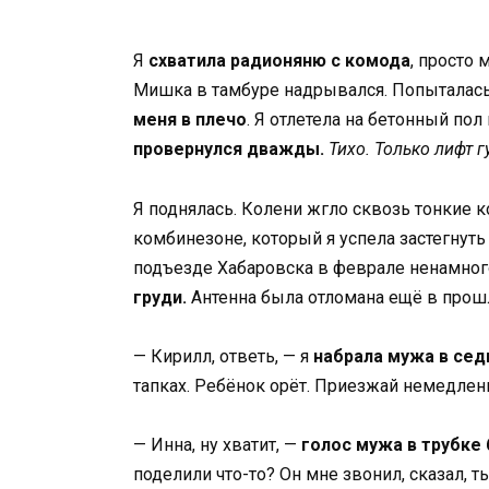
Я
схватила радионяню с комода
, просто
Мишка в тамбуре надрывался. Попыталась
меня в плечо
. Я отлетела на бетонный по
провернулся дважды.
Тихо. Только лифт г
Я поднялась. Колени жгло сквозь тонкие 
комбинезоне, который я успела застегнуть
подъезде Хабаровска в феврале ненамног
груди.
Антенна была отломана ещё в прошл
— Кирилл, ответь, — я
набрала мужа в сед
тапках. Ребёнок орёт. Приезжай немедлен
— Инна, ну хватит, —
голос мужа в трубке 
поделили что-то? Он мне звонил, сказал, т