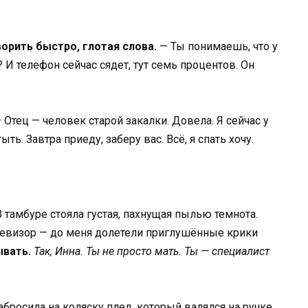
ворить быстро, глотая слова.
— Ты понимаешь, что у
 И телефон сейчас сядет, тут семь процентов. Он
 Отец — человек старой закалки. Довела. Я сейчас у
ыть. Завтра приеду, заберу вас. Всё, я спать хочу.
В тамбуре стояла густая, пахнущая пылью темнота.
евизор — до меня долетели приглушённые крики
ывать.
Так, Инна. Ты не просто мать. Ты — специалист
набросила на коляску плед, который валялся на ручке,