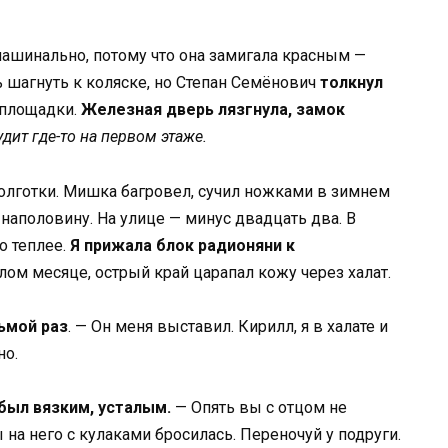
 машинально, потому что она замигала красным —
 шагнуть к коляске, но Степан Семёнович
толкнул
л площадки.
Железная дверь лязгнула, замок
удит где-то на первом этаже.
колготки. Мишка багровел, сучил ножками в зимнем
 наполовину. На улице — минус двадцать два. В
о теплее.
Я прижала блок радионяни к
ом месяце, острый край царапал кожу через халат.
ьмой раз
. — Он меня выставил. Кирилл, я в халате и
но.
был вязким, усталым.
— Опять вы с отцом не
ы на него с кулаками бросилась. Переночуй у подруги.