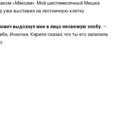
баком «Максим». Мой шестимесячный Мишка
р уже выставил на лестничную клетку.
нович выдохнул мне в лицо несвежую злобу.
—
бе, Инночка. Кирилл сказал, что ты его запилила
ю.