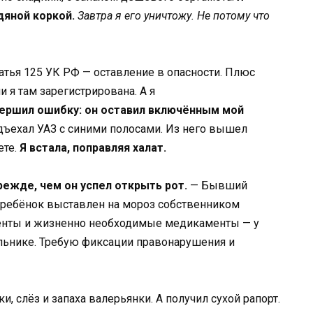
дяной коркой.
Завтра я его уничтожу. Не потому что
атья 125 УК РФ — оставление в опасности. Плюс
 я там зарегистрирована. А я
ершил ошибку: он оставил включённым мой
дъехал УАЗ с синими полосами. Из него вышел
ете.
Я встала, поправляя халат.
режде, чем он успел открыть рот.
— Бывший
 ребёнок выставлен на мороз собственником
менты и жизненно необходимые медикаменты — у
ильнике. Требую фиксации правонарушения и
, слёз и запаха валерьянки. А получил сухой рапорт.