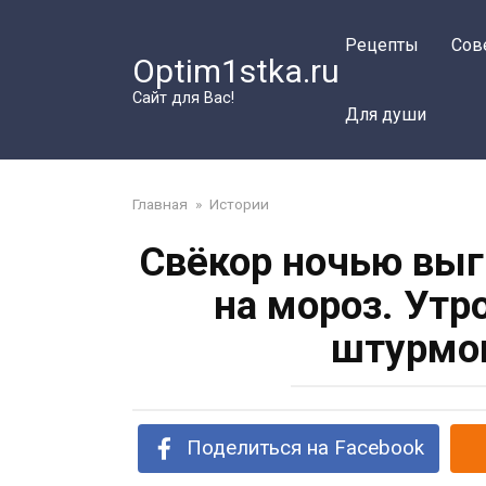
Перейти
к
Рецепты
Сов
Optim1stka.ru
контенту
Сайт для Вас!
Для души
Главная
»
Истории
Свёкор ночью выг
на мороз. Утр
штурмов
Поделиться на Facebook