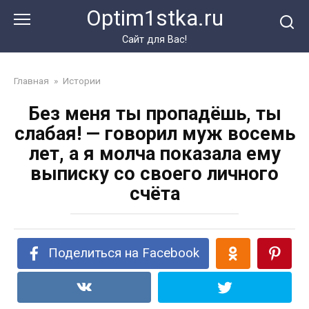
Перейти
Optim1stka.ru
к
контенту
Сайт для Вас!
Главная
»
Истории
Без меня ты пропадёшь, ты
слабая! — говорил муж восемь
лет, а я молча показала ему
выписку со своего личного
счёта
Поделиться на Facebook