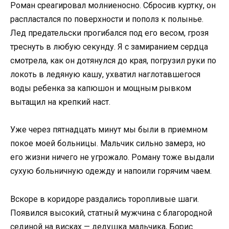
Роман среагировал молниеносно. Сбросив куртку, он
распластался по поверхности и пополз к полынье.
Лед предательски прогибался под его весом, грозя
треснуть в любую секунду. Я с замиранием сердца
смотрела, как он дотянулся до края, погрузил руки по
локоть в ледяную кашу, ухватил наглотавшегося
воды ребенка за капюшон и мощным рывком
вытащил на крепкий наст.
Уже через пятнадцать минут мы были в приемном
покое моей больницы. Мальчик сильно замерз, но
его жизни ничего не угрожало. Роману тоже выдали
сухую больничную одежду и напоили горячим чаем.
Вскоре в коридоре раздались торопливые шаги.
Появился высокий, статный мужчина с благородной
сединой на висках — дедушка мальчика, Борис