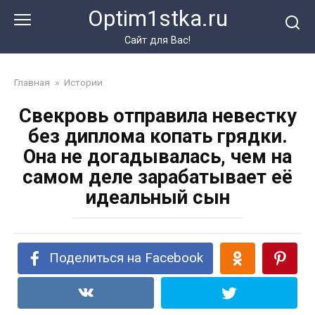
Перейти
Optim1stka.ru
к
контенту
Сайт для Вас!
Главная
»
Истории
Свекровь отправила невестку
без диплома копать грядки.
Она не догадывалась, чем на
самом деле зарабатывает её
идеальный сын
Поделиться на Facebook