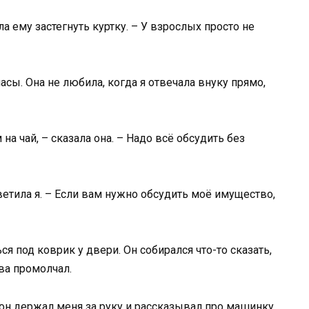
ла ему застегнуть куртку. – У взрослых просто не
асы. Она не любила, когда я отвечала внуку прямо,
на чай, – сказала она. – Надо всё обсудить без
ветила я. – Если вам нужно обсудить моё имущество,
ся под коврик у двери. Он собирался что-то сказать,
ова промолчал.
н держал меня за руку и рассказывал про машинку,