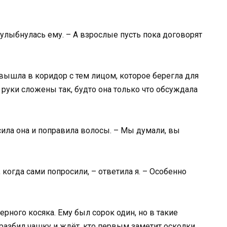
и улыбнулась ему. – А взрослые пусть пока договорят
а вышла в коридор с тем лицом, которое берегла для
, руки сложены так, будто она только что обсуждала
сила она и поправила волосы. – Мы думали, вы
, когда сами попросили, – ответила я. – Особенно
ерного косяка. Ему был сорок один, но в такие
азбил чашку и ждёт, кто первым заметит осколки.