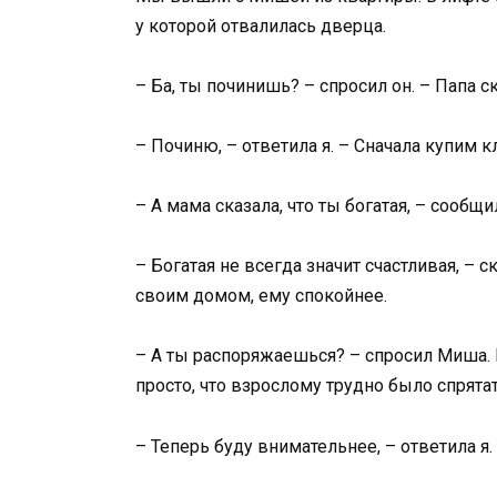
у которой отвалилась дверца.
– Ба, ты починишь? – спросил он. – Папа ск
– Починю, – ответила я. – Сначала купим к
– А мама сказала, что ты богатая, – сообщил
– Богатая не всегда значит счастливая, – с
своим домом, ему спокойнее.
– А ты распоряжаешься? – спросил Миша. 
просто, что взрослому трудно было спрятат
– Теперь буду внимательнее, – ответила я.