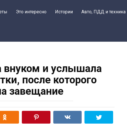
еты
Это интересно
Истории
Авто, ПДД и техника
а внуком и услышала
тки, после которого
а завещание