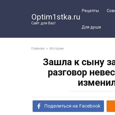
Перейти
к
Рецепты
Сов
Optim1stka.ru
контенту
Сайт для Вас!
Для души
Главная
»
Истории
Зашла к сыну з
разговор невес
изменил
Поделиться на Facebook