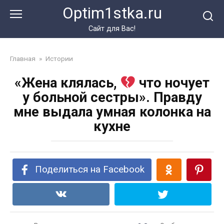
Перейти
Optim1stka.ru
к
контенту
Сайт для Вас!
Главная
»
Истории
«Жена клялась,
что ночует
у больной сестры». Правду
мне выдала умная колонка на
кухне
Поделиться на Facebook