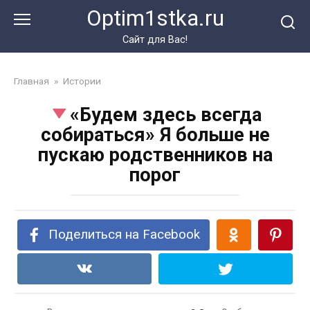
Перейти
Optim1stka.ru
к
контенту
Сайт для Вас!
Главная
»
Истории
«Будем здесь всегда
собираться» Я больше не
пускаю родственников на
порог
Поделиться на Facebook