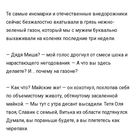
Те самые иномарки и отечественные внедорожники
сейчас безжалостно вкатывали в грязь нежно-
зеленый газон, который мы с мужем буквально
выхаживали на коленях последние три недели.
— Дядя Миша? — мой голос дрогнул от смеси шока и
нарастающего негодования. — А что вы здесь
делаете? И… почему на газоне?
— Как что? Майские же! — он хохотнул, похлопав себя
по объемистому животу, обтянутому засаленной
майкой. — Мы тут с утра десант высадили. Тетя Оля
твоя, Славик с семьей, Витька из области подтянулся.
Думали, вы пораньше будете, а вы плететесь как
черепахи.