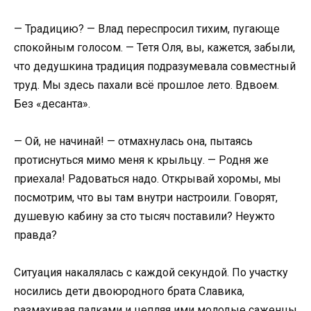
— Традицию? — Влад переспросил тихим, пугающе
спокойным голосом. — Тетя Оля, вы, кажется, забыли,
что дедушкина традиция подразумевала совместный
труд. Мы здесь пахали всё прошлое лето. Вдвоем.
Без «десанта».
— Ой, не начинай! — отмахнулась она, пытаясь
протиснуться мимо меня к крыльцу. — Родня же
приехала! Радоваться надо. Открывай хоромы, мы
посмотрим, что вы там внутри настроили. Говорят,
душевую кабину за сто тысяч поставили? Неужто
правда?
Ситуация накалялась с каждой секундой. По участку
носились дети двоюродного брата Славика,
размахивая палками и цепляя ими молодые саженцы