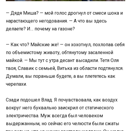
— Дядя Миша? — мой голос дрогнул от смеси шока и
нарастающего негодования. — А что вы здесь
делаете? И… почему на газоне?
— Как что? Майские же! — он хохотнул, похлопав себя
по объемистому животу, обтянутому засаленной
майкой. — Мы тут с утра десант высадили. Тетя Оля
твоя, Славик с семьей, Витька из области подтянулся.
Думали, вы пораньше будете, а вы плететесь как
черепахи.
Сзади подошел Влад. Я почувствовала, как воздух
вокруг него буквально заискрил от статического
электричества. Муж всегда был человеком
выдержанным, но сейчас его челюсти были сжаты