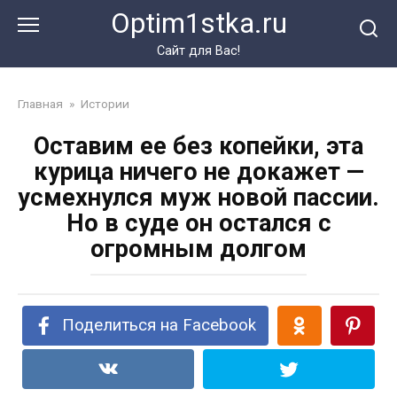
Перейти
Optim1stka.ru
к
контенту
Сайт для Вас!
Главная
»
Истории
Оставим ее без копейки, эта
курица ничего не докажет —
усмехнулся муж новой пассии.
Но в суде он остался с
огромным долгом
Поделиться на Facebook