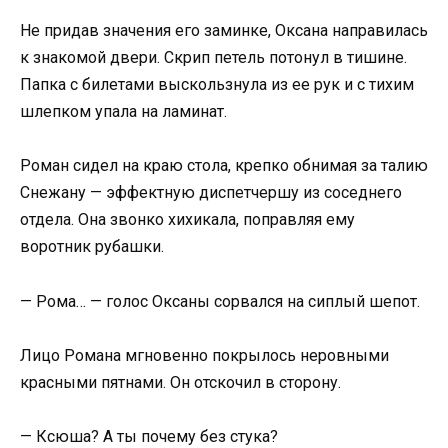
Не придав значения его заминке, Оксана направилась
к знакомой двери. Скрип петель потонул в тишине.
Папка с билетами выскользнула из ее рук и с тихим
шлепком упала на ламинат.
Роман сидел на краю стола, крепко обнимая за талию
Снежану — эффектную диспетчершу из соседнего
отдела. Она звонко хихикала, поправляя ему
воротник рубашки.
— Рома… — голос Оксаны сорвался на сиплый шепот.
Лицо Романа мгновенно покрылось неровными
красными пятнами. Он отскочил в сторону.
— Ксюша? А ты почему без стука?