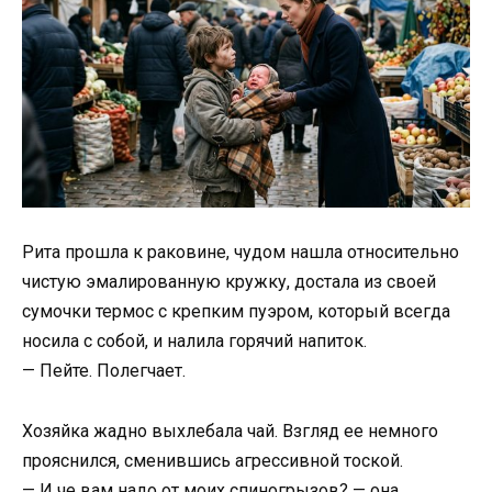
Рита прошла к раковине, чудом нашла относительно
чистую эмалированную кружку, достала из своей
сумочки термос с крепким пуэром, который всегда
носила с собой, и налила горячий напиток.
— Пейте. Полегчает.
Хозяйка жадно выхлебала чай. Взгляд ее немного
прояснился, сменившись агрессивной тоской.
— И че вам надо от моих спиногрызов? — она