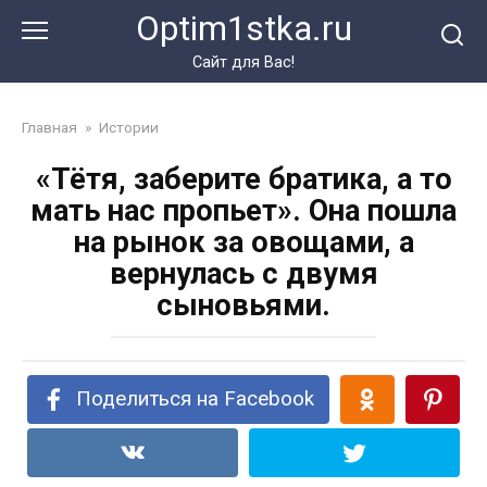
Перейти
Optim1stka.ru
к
контенту
Сайт для Вас!
Главная
»
Истории
«Тётя, заберите братика, а то
мать нас пропьет». Она пошла
на рынок за овощами, а
вернулась с двумя
сыновьями.
Поделиться на Facebook