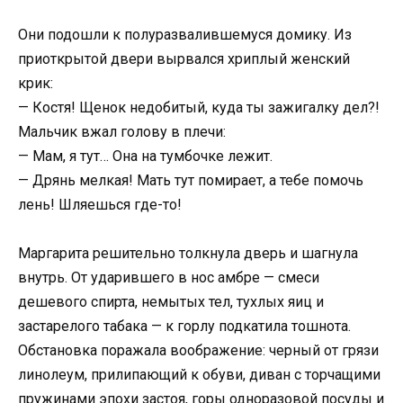
Они подошли к полуразвалившемуся домику. Из
приоткрытой двери вырвался хриплый женский
крик:
— Костя! Щенок недобитый, куда ты зажигалку дел?!
Мальчик вжал голову в плечи:
— Мам, я тут… Она на тумбочке лежит.
— Дрянь мелкая! Мать тут помирает, а тебе помочь
лень! Шляешься где-то!
Маргарита решительно толкнула дверь и шагнула
внутрь. От ударившего в нос амбре — смеси
дешевого спирта, немытых тел, тухлых яиц и
застарелого табака — к горлу подкатила тошнота.
Обстановка поражала воображение: черный от грязи
линолеум, прилипающий к обуви, диван с торчащими
пружинами эпохи застоя, горы одноразовой посуды и